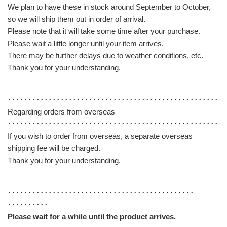
We plan to have these in stock around September to October,
so we will ship them out in order of arrival.
Please note that it will take some time after your purchase.
Please wait a little longer until your item arrives.
There may be further delays due to weather conditions, etc.
Thank you for your understanding.
･･････････････････････････････････････････････････････
Regarding orders from overseas
･･････････････････････････････････････････････････････
If you wish to order from overseas, a separate overseas
shipping fee will be charged.
Thank you for your understanding.
･･････････････････････････････････････････････
･･････････
Please wait for a while until the product arrives.