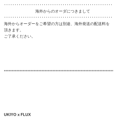
･･････････････････････････････････････････････････････
海外からのオーダにつきまして
･･････････････････････････････････････････････････････
海外からオーダーをご希望の方は別途、海外発送の配送料を
頂きます。
ご了承ください。
***********************************************************************
UKIYO x FLUX