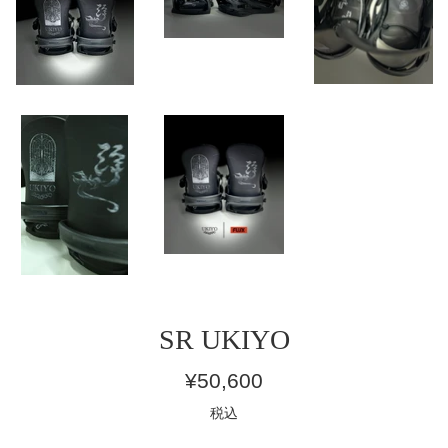
SR UKIYO
通
¥50,600
常
税込
価
格