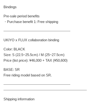
Bindings
Pre-sale period benefits
・Purchase benefit 1: Free shipping
---------------------------------------------------------
UKIYO x FLUX collaboration binding
Color: BLACK
Size: S (22.5~25.5cm) / M (25~27.5cm)
Price (list price): ¥46,000 + TAX (¥50,600)
BASE: SR
Free riding model based on SR.
---------------------------------------------------------
-----------------------------------------------------------------------
Shipping information