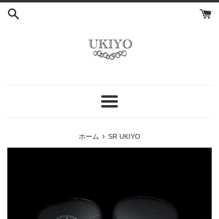
コ
ン
テ
ン
ツ
に
ス
キ
ッ
メ
プ
ニ
す
ュ
る
›
ホーム
SR UKIYO
ー